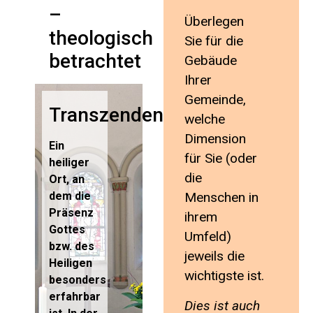
–
Überlegen
theologisch
Sie für die
betrachtet
Gebäude
Ihrer
Gemeinde,
Transzendenz:
welche
Dimension
Ein
für Sie (oder
heiliger
die
Ort, an
dem die
Menschen in
Präsenz
ihrem
Gottes
Umfeld)
bzw. des
jeweils die
Heiligen
wichtigste ist.
besonders
erfahrbar
Dies ist auch