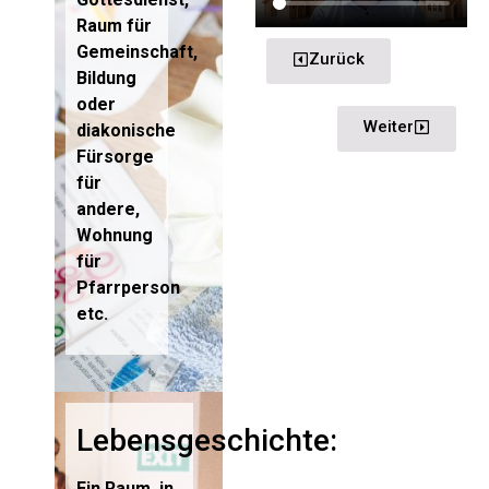
Raum für
Gemeinschaft,
Zurück
Bildung
oder
Weiter
diakonische
Fürsorge
für
andere,
Wohnung
für
Pfarrperson
etc.
Lebensgeschichte:
Ein Raum, in