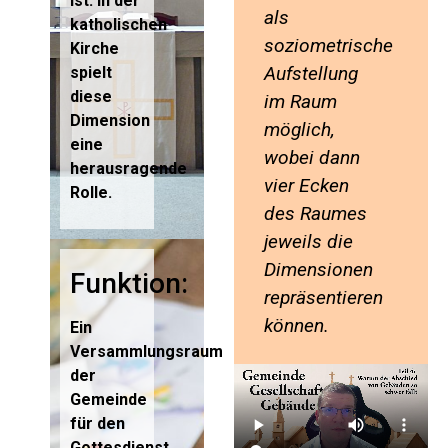
ist. In der
als
katholischen
soziometrische
Kirche
Aufstellung
spielt
diese
im Raum
Dimension
möglich,
eine
wobei dann
herausragende
vier Ecken
Rolle.
des Raumes
jeweils die
Dimensionen
Funktion:
repräsentieren
können.
Ein
Versammlungsraum
der
Gemeinde
für den
Gottesdienst,