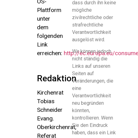
OS-
dass durch ihn keine
Plattform
mögliche
zivilrechtliche oder
unter
strafrechtliche
dem
Verantwortlichkeit
folgenden
ausgelöst wird.
Link
Wir können jedoch
erreichen:
http://ec.europa.eu/consum
nicht ständig die
Links auf unseren
Seiten auf
Redaktion
Veränderungen, die
eine
Kirchenrat
Verantwortlichkeit
Tobias
neu begründen
Schneider
könnten,
Evang.
kontrollieren. Wenn
Sie den Eindruck
Oberkirchenrat,
haben, dass ein Link
Referat