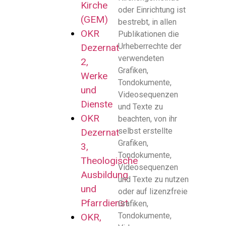
Kirche
oder Einrichtung ist
(GEM)
bestrebt, in allen
OKR
Publikationen die
Urheberrechte der
Dezernat
verwendeten
2,
Grafiken,
Werke
Tondokumente,
und
Videosequenzen
Dienste
und Texte zu
OKR
beachten, von ihr
selbst erstellte
Dezernat
Grafiken,
3,
Tondokumente,
Theologische
Videosequenzen
Ausbildung
und Texte zu nutzen
und
oder auf lizenzfreie
Pfarrdienst
Grafiken,
Tondokumente,
OKR,