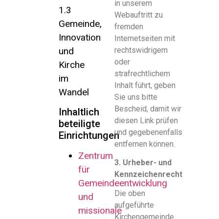
in unserem
1.3
Webauftritt zu
Gemeinde,
fremden
Innovation
Internetseiten mit
und
rechtswidrigem
oder
Kirche
strafrechtlichem
im
Inhalt führt, geben
Wandel
Sie uns bitte
Bescheid, damit wir
Inhaltlich
diesen Link prüfen
beteiligte
und gegebenenfalls
Einrichtungen
entfernen können.
Zentrum
3. Urheber- und
für
Kennzeichenrecht
Gemeindeentwicklung
Die oben
und
aufgeführte
missionale
Kirchengemeinde