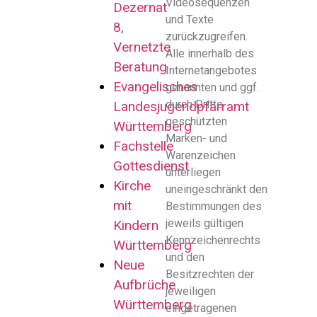
Videosequenzen
Dezernat
und Texte
8,
zurückzugreifen.
Vernetzte
Alle innerhalb des
Beratung
Internetangebotes
Evangelisches
genannten und ggf.
durch Dritte
Landesjugendpfarramt
geschützten
Württemberg
Marken- und
Fachstelle
Warenzeichen
Gottesdienst
unterliegen
Kirche
uneingeschränkt den
mit
Bestimmungen des
jeweils gültigen
Kindern
Kennzeichenrechts
Württemberg
und den
Neue
Besitzrechten der
Aufbrüche
jeweiligen
Württemberg
eingetragenen