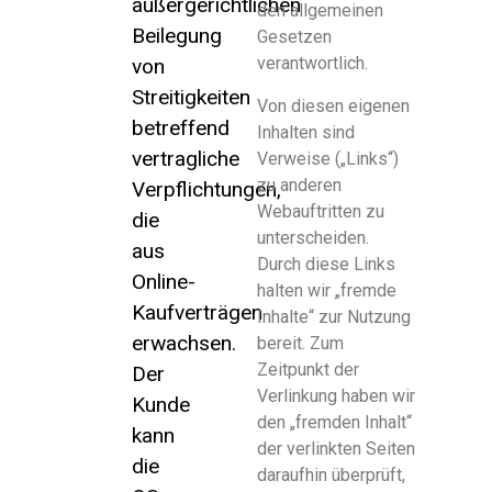
außergerichtlichen
den allgemeinen
Beilegung
Gesetzen
verantwortlich.
von
Streitigkeiten
Von diesen eigenen
betreffend
Inhalten sind
vertragliche
Verweise („Links“)
zu anderen
Verpflichtungen,
Webauftritten zu
die
unterscheiden.
aus
Durch diese Links
Online-
halten wir „fremde
Kaufverträgen
Inhalte“ zur Nutzung
erwachsen.
bereit. Zum
Zeitpunkt der
Der
Verlinkung haben wir
Kunde
den „fremden Inhalt“
kann
der verlinkten Seiten
die
daraufhin überprüft,