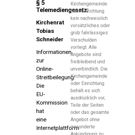
§ 5
Kirchengemeinde
Telemediengesetz:
oder Einrichtung
kein nachweislich
Kirchenrat
vorsätzliches oder
Tobias
grob fahrlässiges
Schneider
Verschulden
vorliegt. Alle
Informationen
Angebote sind
zur
freibleibend und
Online-
unverbindlich. Die
Kirchengemeinde
Streitbeilegung:
oder Einrichtung
Die
behält es sich
EU-
ausdrücklich vor,
Kommission
Teile der Seiten
hat
oder das gesamte
eine
Angebot ohne
gesonderte
Internetplattform
Ankündigung zu