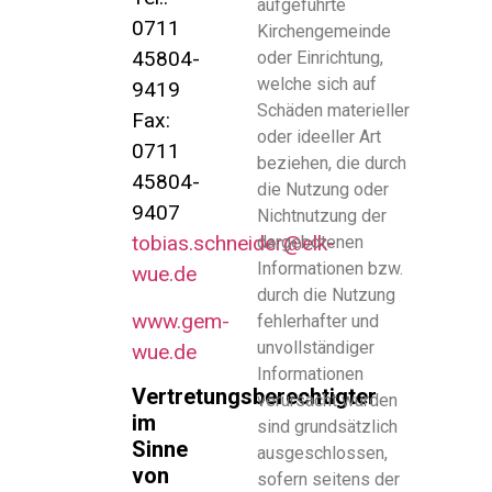
aufgeführte
0711
Kirchengemeinde
45804-
oder Einrichtung,
welche sich auf
9419
Schäden materieller
Fax:
oder ideeller Art
0711
beziehen, die durch
45804-
die Nutzung oder
9407
Nichtnutzung der
tobias.schneider@elk-
dargebotenen
Informationen bzw.
wue.de
durch die Nutzung
www.gem-
fehlerhafter und
unvollständiger
wue.de
Informationen
Vertretungsberechtigter
verursacht wurden
im
sind grundsätzlich
Sinne
ausgeschlossen,
von
sofern seitens der