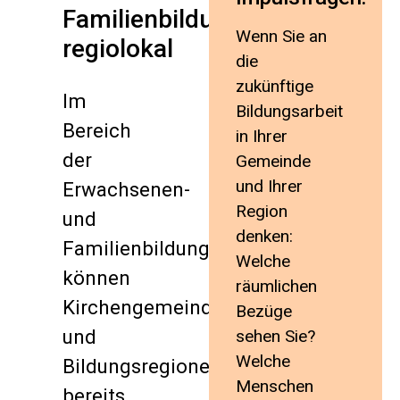
Familienbildung
Wenn Sie an
regiolokal
die
zukünftige
Im
Bildungsarbeit
Bereich
in Ihrer
der
Gemeinde
und Ihrer
Erwachsenen-
Region
und
denken:
Familienbildung
Welche
können
räumlichen
Kirchengemeinden
Bezüge
und
sehen Sie?
Welche
Bildungsregionen
Menschen
bereits