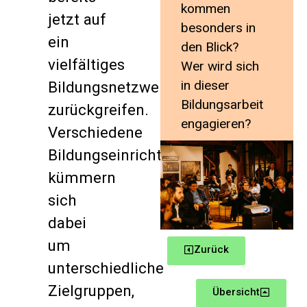
kommen
jetzt auf
besonders in
ein
den Blick?
vielfältiges
Wer wird sich
in dieser
Bildungsnetzwerk
Bildungsarbeit
zurückgreifen.
engagieren?
Verschiedene
Bildungseinrichtungen
kümmern
sich
dabei
um
Zurück
unterschiedliche
Zielgruppen,
Übersicht